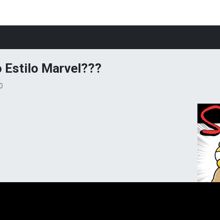
 Estilo Marvel???
0